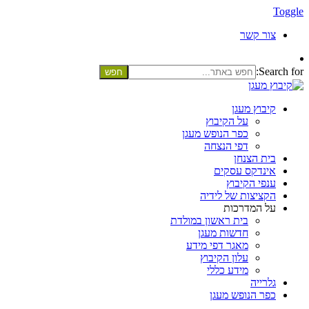
Toggle
צור קשר
Search for:
קיבוץ מעגן
על הקיבוץ
כפר הנופש מעגן
דפי הנצחה
בית הצנחן
אינדקס עסקים
ענפי הקיבוץ
הקציצות של לידיה
על המדרכות
בית ראשון במולדת
חדשות מעגן
מאגר דפי מידע
עלון הקיבוץ
מידע כללי
גלרייה
כפר הנופש מעגן