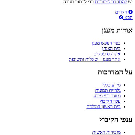
יש
להתחבר למערכת
כדי לכתוב תגובה.
ניווט
הקודם
הבא
אודות מעגן
כפר הנופש מעגן
בית הצנחן
אינדקס עסקים
אתר מעגן – שאלות ותשובות
על המדרכות
מידע כללי
גלריית תמונות
מאגר דפי מידע
עלון הקיבוץ
בית ראשון במולדת
ענפי הקיבוץ
מזכירות ראשית