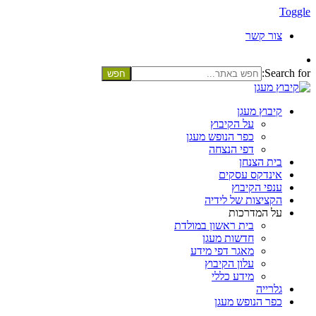
Toggle
צור קשר
Search for:
קיבוץ מעגן
על הקיבוץ
כפר הנופש מעגן
דפי הנצחה
בית הצנחן
אינדקס עסקים
ענפי הקיבוץ
הקציצות של לידיה
על המדרכות
בית ראשון במולדת
חדשות מעגן
מאגר דפי מידע
עלון הקיבוץ
מידע כללי
גלרייה
כפר הנופש מעגן