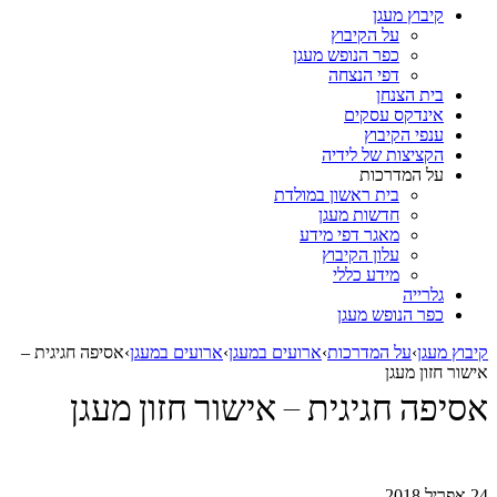
קיבוץ מעגן
על הקיבוץ
כפר הנופש מעגן
דפי הנצחה
בית הצנחן
אינדקס עסקים
ענפי הקיבוץ
הקציצות של לידיה
על המדרכות
בית ראשון במולדת
חדשות מעגן
מאגר דפי מידע
עלון הקיבוץ
מידע כללי
גלרייה
כפר הנופש מעגן
קיבוץ מעגן
›
על המדרכות
›
ארועים במעגן
›
ארועים במעגן
›
אסיפה חגיגית –
אישור חזון מעגן
אסיפה חגיגית – אישור חזון מעגן
24 אפריל 2018