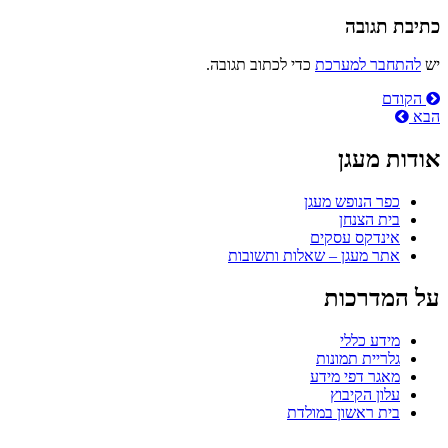
כתיבת תגובה
יש
להתחבר למערכת
כדי לכתוב תגובה.
ניווט
הקודם
הבא
אודות מעגן
כפר הנופש מעגן
בית הצנחן
אינדקס עסקים
אתר מעגן – שאלות ותשובות
על המדרכות
מידע כללי
גלריית תמונות
מאגר דפי מידע
עלון הקיבוץ
בית ראשון במולדת