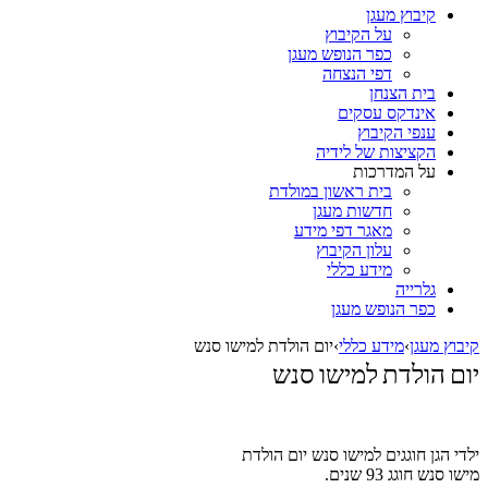
קיבוץ מעגן
על הקיבוץ
כפר הנופש מעגן
דפי הנצחה
בית הצנחן
אינדקס עסקים
ענפי הקיבוץ
הקציצות של לידיה
על המדרכות
בית ראשון במולדת
חדשות מעגן
מאגר דפי מידע
עלון הקיבוץ
מידע כללי
גלרייה
כפר הנופש מעגן
קיבוץ מעגן
›
מידע כללי
›
יום הולדת למישו סנש
יום הולדת למישו סנש
ילדי הגן חוגגים למישו סנש יום הולדת
מישו סנש חוגג 93 שנים.