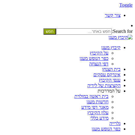
Toggle
צור קשר
Search for:
קיבוץ מעגן
על הקיבוץ
כפר הנופש מעגן
דפי הנצחה
בית הצנחן
אינדקס עסקים
ענפי הקיבוץ
הקציצות של לידיה
על המדרכות
בית ראשון במולדת
חדשות מעגן
מאגר דפי מידע
עלון הקיבוץ
מידע כללי
גלרייה
כפר הנופש מעגן