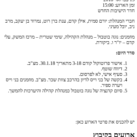
זמן הארוע:
15:00
חדר הישיבות החדש
חברי המנהלת: יורם סמית, אילן קדם, ענת ברן רוט, נמרוד בן יעקב, מרב
ניב, יובל מעיני.
מוזמנים: נוגה בוטבול – מנהלת הקהילה, שימי שטרית – מרכז המשק, עלי
קדם – יו"ר ו. ביקורת.
סדר היום:
אישור פרוטוקול קודם 3-18 מתאריך 30.1.18. מצ"ב.
דיווח שוטף.
סעיף אישי, לא לפרסום.
בקשה של בני וייס לדיון בהרכב צוות שכר. מצ"ב. מוזמנים בני וייס
ויערה ספיר.
סיום קדנציה של נוגה בוטבול כמנהלת קהילה והיערכות להמשך.
יש להכניס את פרטי הארוע כאן:
ארועים בקיבוץ