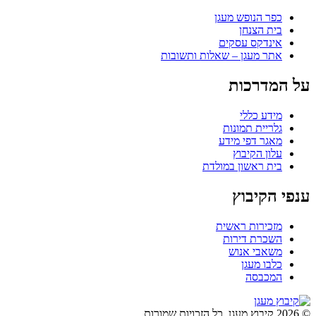
כפר הנופש מעגן
בית הצנחן
אינדקס עסקים
אתר מעגן – שאלות ותשובות
על המדרכות
מידע כללי
גלריית תמונות
מאגר דפי מידע
עלון הקיבוץ
בית ראשון במולדת
ענפי הקיבוץ
מזכירות ראשית
השכרת דירות
משאבי אנוש
כלבו מעגן
המכבסה
© 2026 קיבוץ מעגן. כל הזכויות שמורות.