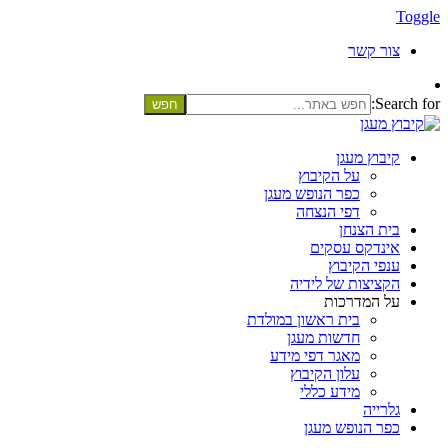
Toggle
צור קשר
Search for:
קיבוץ מעגן
על הקיבוץ
כפר הנופש מעגן
דפי הנצחה
בית הצנחן
אינדקס עסקים
ענפי הקיבוץ
הקציצות של לידיה
על המדרכות
בית ראשון במולדת
חדשות מעגן
מאגר דפי מידע
עלון הקיבוץ
מידע כללי
גלרייה
כפר הנופש מעגן