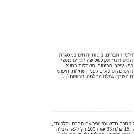
 לכל החברים. ביטוח זה הינו במסגרת
 הביטוח מחולק לשלושה רבדים כאשר
ף). עיקרי הביטוח: השתלות בחו"ל
ת הערכה וטיפולים לפני השתלות. חיפוש
 הצורך. גמלת החלמה. תרופות […]
 הסכם חדש ומשופר עם חברת "סלקום" ,
להלן עיקרי ההסכם : ממעטי דיבור ללא הגבלה 15 ₪ /ח 33 ₪/ח 100 דק' ללא הגבלה