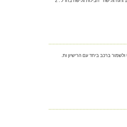
שיחות 100 דק' ללא הגבלה הודעות 150 מ"ב 15 גיגה גלישה חבילות גלישה בחו"ל : 2
ולשמור ברכב ביחד עם הרישיון ות.