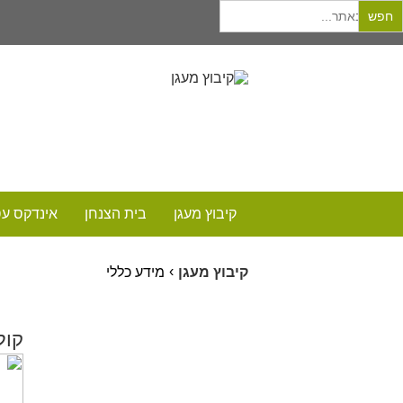
Searc
post type =Array
for
קיבוץ מעגן
בית הצנחן
אינדקס ע
›
קיבוץ מעגן
מידע כללי
קול