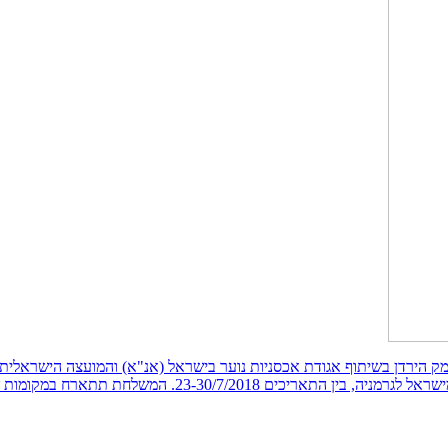
ם ביישובי עמק הירדן מ.א עמק הירדן בשיתוף אגודת אכסניות נוער בישראל (אנ"א) והמועצה
קומות שונים בגרמניה ותערוך פעילות משותפת וסדנאות […]