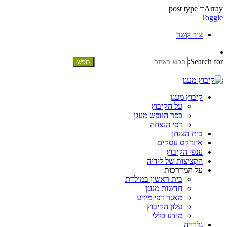
post type =Array
Toggle
צור קשר
Search for:
קיבוץ מעגן
על הקיבוץ
כפר הנופש מעגן
דפי הנצחה
בית הצנחן
אינדקס עסקים
ענפי הקיבוץ
הקציצות של לידיה
על המדרכות
בית ראשון במולדת
חדשות מעגן
מאגר דפי מידע
עלון הקיבוץ
מידע כללי
גלרייה