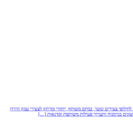
 הישראלית לחילופי צעירים ונוער, במיזם משותף, ייחודי ומרתק לצעירי עמק הירדן