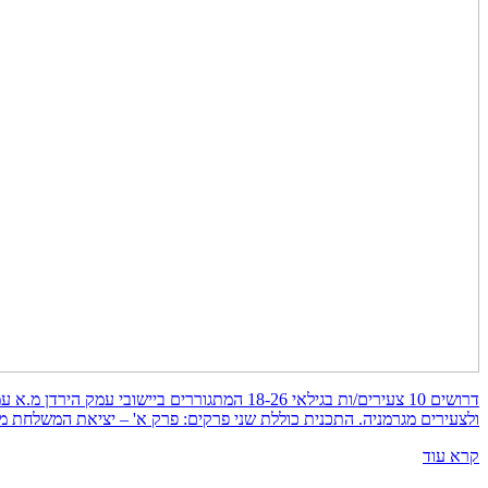
דרושים 10 צעירים/ות בגילאי 18-26 המתגוררי
ולצעירים מגרמניה. התכנית כוללת שני פרקים: פרק א' – יציאת המשלחת מישראל לגרמניה, בין התאריכים 23-30/7/2018. המשלחת תתארח במ
קרא עוד