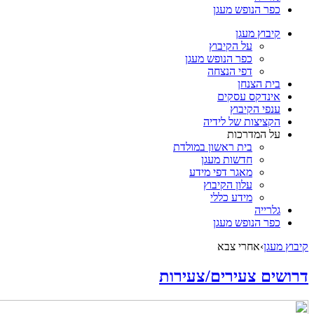
כפר הנופש מעגן
קיבוץ מעגן
על הקיבוץ
כפר הנופש מעגן
דפי הנצחה
בית הצנחן
אינדקס עסקים
ענפי הקיבוץ
הקציצות של לידיה
על המדרכות
בית ראשון במולדת
חדשות מעגן
מאגר דפי מידע
עלון הקיבוץ
מידע כללי
גלרייה
כפר הנופש מעגן
קיבוץ מעגן
›
אחרי צבא
דרושים צעירים/צעירות