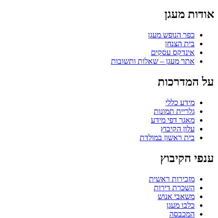
אודות מעגן
כפר הנופש מעגן
בית הצנחן
אינדקס עסקים
אתר מעגן – שאלות ותשובות
על המדרכות
מידע כללי
גלריית תמונות
מאגר דפי מידע
עלון הקיבוץ
בית ראשון במולדת
ענפי הקיבוץ
מזכירות ראשית
השכרת דירות
משאבי אנוש
כלבו מעגן
המכבסה