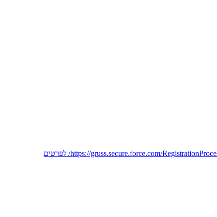
לחיילים משוחררים (עד 5 שנים מהשחרור), בני ובנות עמק הירדן. המלגה על סך של עד 5000 ₪ (65 שעות התנדבות ביישוב שלכם בעמק). להרשמה: https://gruss.secure.force.com/RegistrationProcess/ לפרטים