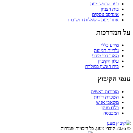
כפר הנופש מעגן
בית הצנחן
אינדקס עסקים
אתר מעגן – שאלות ותשובות
על המדרכות
מידע כללי
גלריית תמונות
מאגר דפי מידע
עלון הקיבוץ
בית ראשון במולדת
ענפי הקיבוץ
מזכירות ראשית
השכרת דירות
משאבי אנוש
כלבו מעגן
המכבסה
© 2026 קיבוץ מעגן. כל הזכויות שמורות.