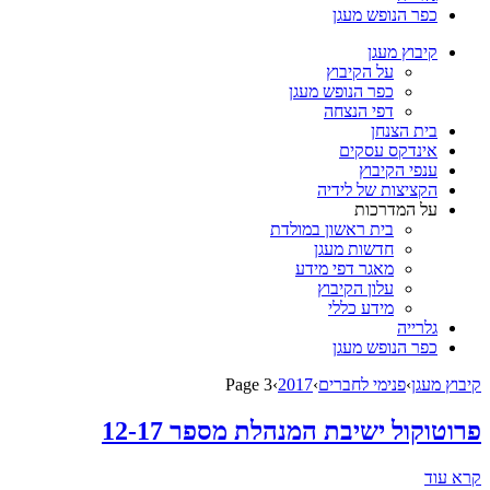
כפר הנופש מעגן
קיבוץ מעגן
על הקיבוץ
כפר הנופש מעגן
דפי הנצחה
בית הצנחן
אינדקס עסקים
ענפי הקיבוץ
הקציצות של לידיה
על המדרכות
בית ראשון במולדת
חדשות מעגן
מאגר דפי מידע
עלון הקיבוץ
מידע כללי
גלרייה
כפר הנופש מעגן
קיבוץ מעגן
›
פנימי לחברים
›
2017
›
Page 3
פרוטוקול ישיבת המנהלת מספר 12-17
קרא עוד