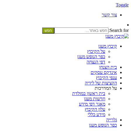
Toggle
צור קשר
Search for:
קיבוץ מעגן
על הקיבוץ
כפר הנופש מעגן
דפי הנצחה
בית הצנחן
אינדקס עסקים
ענפי הקיבוץ
הקציצות של לידיה
על המדרכות
בית ראשון במולדת
חדשות מעגן
מאגר דפי מידע
עלון הקיבוץ
מידע כללי
גלרייה
כפר הנופש מעגן