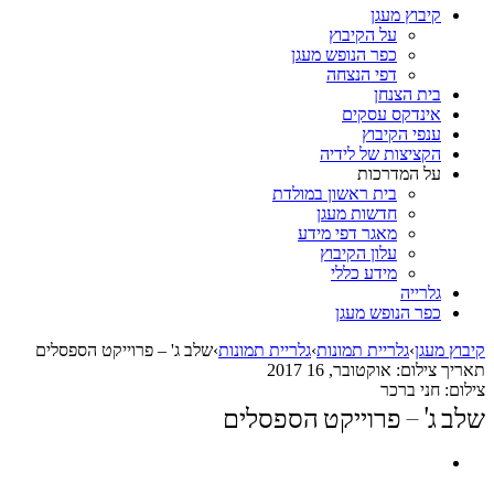
קיבוץ מעגן
על הקיבוץ
כפר הנופש מעגן
דפי הנצחה
בית הצנחן
אינדקס עסקים
ענפי הקיבוץ
הקציצות של לידיה
על המדרכות
בית ראשון במולדת
חדשות מעגן
מאגר דפי מידע
עלון הקיבוץ
מידע כללי
גלרייה
כפר הנופש מעגן
קיבוץ מעגן
›
גלריית תמונות
›
גלריית תמונות
›
שלב ג' – פרוייקט הספסלים
תאריך צילום:
אוקטובר, 16 2017
צילום:
חני ברכר
שלב ג' – פרוייקט הספסלים