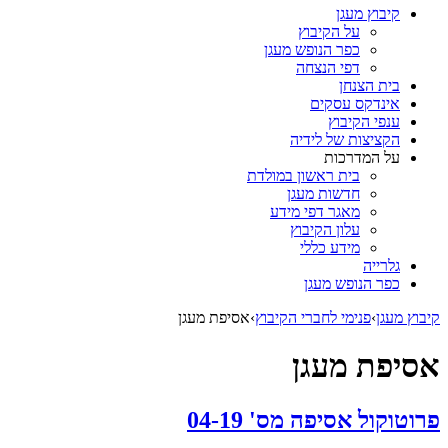
קיבוץ מעגן
על הקיבוץ
כפר הנופש מעגן
דפי הנצחה
בית הצנחן
אינדקס עסקים
ענפי הקיבוץ
הקציצות של לידיה
על המדרכות
בית ראשון במולדת
חדשות מעגן
מאגר דפי מידע
עלון הקיבוץ
מידע כללי
גלרייה
כפר הנופש מעגן
קיבוץ מעגן
›
פנימי לחברי הקיבוץ
›
אסיפת מעגן
אסיפת מעגן
פרוטוקול אסיפה מס' 04-19