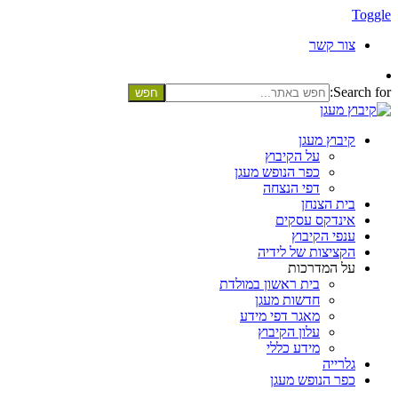
Toggle
צור קשר
Search for:
קיבוץ מעגן
על הקיבוץ
כפר הנופש מעגן
דפי הנצחה
בית הצנחן
אינדקס עסקים
ענפי הקיבוץ
הקציצות של לידיה
על המדרכות
בית ראשון במולדת
חדשות מעגן
מאגר דפי מידע
עלון הקיבוץ
מידע כללי
גלרייה
כפר הנופש מעגן