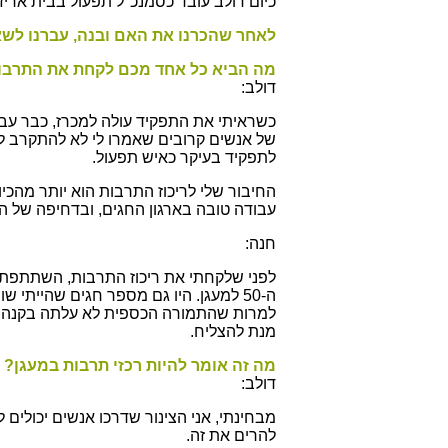
כיום דולב עובד כסמנכ"ל תפעול בבית אריז
לאחר שהכרנו את האם ובנה, עברנו לש
מה הביא כל אחד מכם לקחת את התרבו
דולב:
כשראיתי את התפקיד עולה למכרז, כבר עבר
של אנשים קרובים שאמרו לי לא להתקרב לת
לתפקיד בעיקר כאיש תפעול.
החיבור שלי לריכוז התרבות הוא יותר מהכיו
עבודה טובה בארגון החגים, ובדחיפה של ה
חנה:
לפני שלקחתי את ריכוז התרבות, השתתפתי
ה-50 למעגן. היו גם מספר חגים שהיית
למרות שהתמורה הכספית לא עלתה בקנה א
מנת להצליח.
מה זה אומר להיות רכזי תרבות במעגן?
דולב:
מבחינתי, אני הצינור שדרכו אנשים יכולים 
להרים את זה.