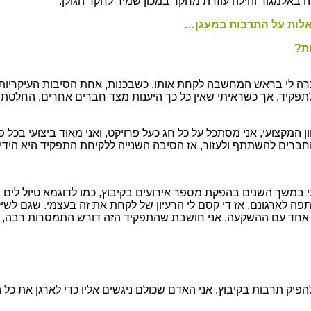
ה באלמגור והילה עוזרת מחקר במכון שמיר לחקר הגולן.
אלות על התרבות במעגן…
ת?
ה לי בראש המחשבה לקחת אותו. כשבכנות, אחת הסיבות העיקריות הי
פקיד, אך כשראיתי שאין כל כך היענות מצד חברים אחרים, החלטתי ל
ון המקצועי, אני מסתכל על כל חג כעל פרויקט, ואני מאוד ביצועי בכל
חברים להשתתף ולעזור, אז הסיבה השנייה ללקיחת התפקיד היא הידי
 במשך השנים בהפקת מספר אירועים בקיבוץ, כמו לדוגמא טיול לים
י שותפה לארגונם, אז די קסם לי הרעיון של לקחת את זה בעצמי. שגם ל
חד עם ההשקעה. אני חושבת שהתפקיד הזה דורש התמסרות רבה, צ
להפיק תרבות בקיבוץ. אני האדם שכולם ניגשים אליו כדי לארגן את כל