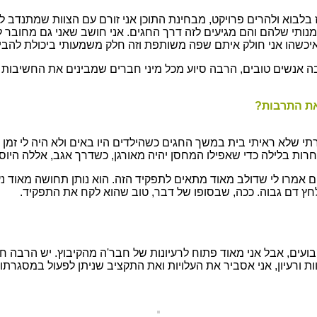
ז בלבוא ולהרים פרויקט, מבחינת התוכן אני זורם עם הצוות שמתנדב ל
מנותי שלהם והם מגיעים לזה דרך החגים. אני חושב שאני גם מחובר 
איכשהו אני חולק איתם שפה משותפת וזה חלק משמעותי ביכולת להבי
ה אנשים טובים, הרבה סיוע מכל מיני חברים שמבינים את החשיבות ש
את התרבות?
רתי שלא ראיתי בית במשך החגים כשהילדים היו באים ולא היה לי זמן
ות בלילה כדי שאפילו המחסן יהיה מאורגן, כשדרך אגב, אללה היוסט
מרו לי שדולב מאוד מתאים לתפקיד הזה. הוא נותן תחושה מאוד נעימ
לחץ דם גבוה. ככה, שבסופו של דבר, טוב שהוא לקח את התפקיד.
עים, אבל אני מאוד פתוח לרעיונות של חבר'ה מהקיבוץ. יש הרבה חבר'
ת ורעיון, אני אסביר את העלויות ואת התקציב שניתן לפעול במסגרתו