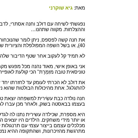
מאת:
גיא שוקרני
נפגשתי לשיחה עם דולב וחנה אסתרי, לדבר 
וההצלחות. מקווה שתהנו…
את חנה קשה לפספס, ניתן לומר שהנוכחו
40), או בשל השפה המפולפלת והציורית שלה. תמיד דעתנית ומקורית, מלאת סיפורים וכל שיחה עימה היא חוויה.
לא תמיד קל לעקוב אחר שטף הדיבור שלה, 
אני באופן אישי, מאוד נהנה מכל מפגש מקר
טוניסאית טובה מזִמְרָת" הכי קולעת לאופייה
את דולב לא הכרתי לעומק עד לחזרתו יחד עם 
להתגלגל. אחת מהיכולות הבולטות שהוא ני
חנה נולדה כבת עשִׂירית למשפחה יוצאת טו
בעצמו בבאסטה בשוק, ולאחר מכן עברו לגי
היא מספרת, שכילדה עשירית נתנו לה לגדל
או יותר מידי משחקים. הילדים היו יוצאים
מכלכלים עצמם בייצור עצמי עם תרנגולות ל
מתרגשת מהזיכרונות, ושהתקופה ההיא נמ