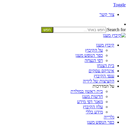
Toggle
צור קשר
Search for:
קיבוץ מעגן
על הקיבוץ
כפר הנופש מעגן
דפי הנצחה
בית הצנחן
אינדקס עסקים
ענפי הקיבוץ
הקציצות של לידיה
על המדרכות
בית ראשון במולדת
חדשות מעגן
מאגר דפי מידע
עלון הקיבוץ
מידע כללי
גלרייה
כפר הנופש מעגן