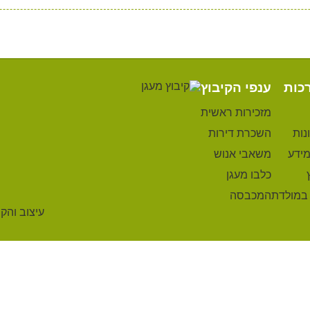
כות
ענפי הקיבוץ
מזכירות ראשית
נות
השכרת דירות
מידע
משאבי אנוש
כלבו מעגן
 במולדת
המכבסה
עיצוב והק