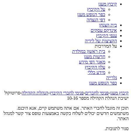
קיבוץ מעגן
על הקיבוץ
כפר הנופש מעגן
דפי הנצחה
בית הצנחן
אינדקס עסקים
ענפי הקיבוץ
הקציצות של לידיה
על המדרכות
בית ראשון במולדת
חדשות מעגן
מאגר דפי מידע
עלון הקיבוץ
מידע כללי
גלרייה
כפר הנופש מעגן
קיבוץ מעגן
›
פנימי לחברים
›
פנימי לחברי הקיבוץ
›
הנהלת הקהילה
›
פרוטוקול
ישיבת הנהלת הקהילה מספר 10-16
תוכן זה מוגבל לחברי האתר. אם אתה משתמש קיים, אנא היכנס.
משתמשים חדשים יכולים לשלוח בקשה באמצעות טופס צור קשר למנהל
האתר.
סגור לתגובות.