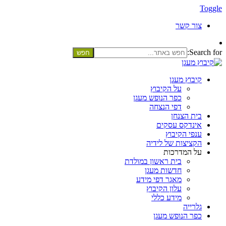
Toggle
צור קשר
Search for:
קיבוץ מעגן
על הקיבוץ
כפר הנופש מעגן
דפי הנצחה
בית הצנחן
אינדקס עסקים
ענפי הקיבוץ
הקציצות של לידיה
על המדרכות
בית ראשון במולדת
חדשות מעגן
מאגר דפי מידע
עלון הקיבוץ
מידע כללי
גלרייה
כפר הנופש מעגן